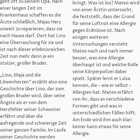
geht oft zu seinem Opa. Nach
bringt. Was ist los? Mateo wird
einer langen Zeit im
von einer Ärztin untersucht,
Krankenhaus schaffen es die
die feststellt, dass der Grund
Ärzte schließlich, Majas Herz
für seine Luftnot eine Allergie
soweit zu reparieren, dass sie
gegen Erdnüsse ist. Nach
nach Hause darf. Dort hat Lino
einigen weiteren
eine Überraschung für sie und
Untersuchungen versteht
ist nach dieser erlebnisreichen
Mateo nach und nach immer
Zeit nun mehr denn je ein
besser, was eine Allergie
stolzer, großer Bruder.
überhaupt ist und welche Rolle
seine Körperpolizei dabei
„Lino, Maja und die
spielt. Später lernt er Luisa
Löwenherzen“ erzählt also eine
kennen, die – wie er selbst –
Geschichte über Lino, der zum
Allergien hat. Mateo erfährt
großen Bruder wird, über seine
von ihr, dass es verschiedene
Ängste als er von dem
Formen gibt und was in
Herzfehler seiner Schwester
unterschiedlichen Fällen hilft.
erfährt und über die
Am Ende wird ihm auch klar:
aufregende und schwierige Zeit
keiner kann etwas für seine
seiner ganzen Familie. Im Laufe
Allergie.
seiner Geschichte werden