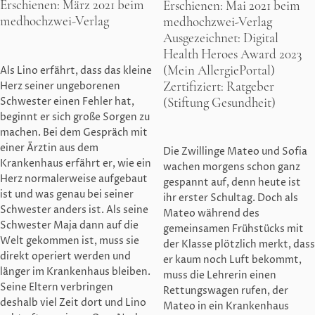
Erschienen: März 2021 beim
Erschienen: Mai 2021 beim
medhochzwei-Verlag
medhochzwei-Verlag
Ausgezeichnet: Digital
Health Heroes Award 2023
(Mein AllergiePortal)
Als Lino erfährt, dass das kleine
Zertifiziert: Ratgeber
Herz seiner ungeborenen
(Stiftung Gesundheit)
Schwester einen Fehler hat,
beginnt er sich große Sorgen zu
machen. Bei dem Gespräch mit
einer Ärztin aus dem
Die Zwillinge Mateo und Sofia
Krankenhaus erfährt er, wie ein
wachen morgens schon ganz
Herz normalerweise aufgebaut
gespannt auf, denn heute ist
ist und was genau bei seiner
ihr erster Schultag. Doch als
Schwester anders ist. Als seine
Mateo während des
Schwester Maja dann auf die
gemeinsamen Frühstücks mit
Welt gekommen ist, muss sie
der Klasse plötzlich merkt, dass
direkt operiert werden und
er kaum noch Luft bekommt,
länger im Krankenhaus bleiben.
muss die Lehrerin einen
Seine Eltern verbringen
Rettungswagen rufen, der
deshalb viel Zeit dort und Lino
Mateo in ein Krankenhaus