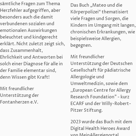
sämtliche Fragen zum Thema
Das Buch „Mateo und die
Herzfehler aufgegriffen, aber
Körperpolizei“ thematisiert
besonders auch die damit
viele Fragen und Sorgen, die
verbundenen sozialen und
Kindern im Umgang mit langen,
emotionalen Auswirkungen
chronischen Erkrankungen, wie
beleuchtet und kindgerecht
beispielsweise Allergien,
erklärt. Nicht zuletzt zeigt sich,
begegnen.
dass Zusammenhalt,
Mit freundlicher
Ehrlichkeit und Antworten bei
Unterstützung der Deutschen
solch einer Diagnose für alle in
Gesellschaft für pädiatrische
der Familie elementar sind,
Allergologie und
denn Wissen gibt Kraft!
Umweltmedizin, sowie dem
Mit freundlicher
,,European Centre for Allergy
Unterstützung der
Research Foundation" - kurz
Fontanherzen e.V.
ECARF und der Willy-Robert-
Pitzer Stiftung.
2023 wurde das Buch mit dem
Digital Health Heroes Award
von MeinAllergieportal